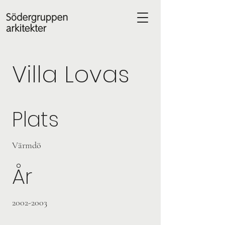
Villa Lovas
Plats
Värmdö
År
2002-2003