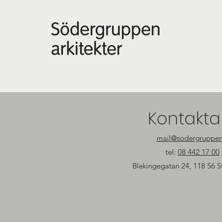
Kontakta
mail@sodergruppen
tel:
08 442 17 00
Blekingegatan 24, 118 56 