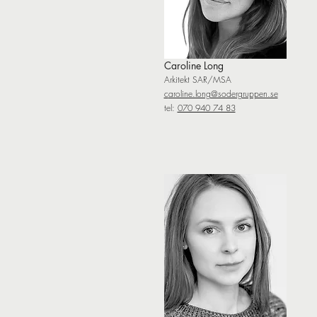
Caroline Long
Arkitekt SAR/MSA
c
aroline.long@sodergruppen.se
tel:
070 940 74 83