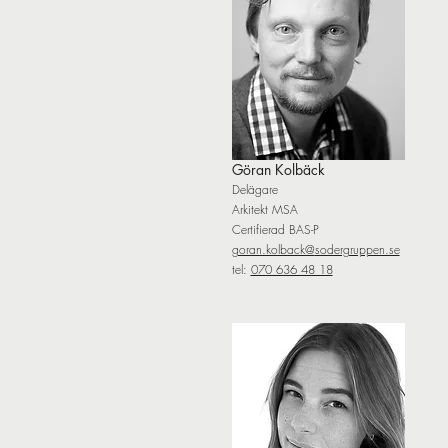
Göran Kolbäck
Delägare
Arkitekt MSA
Certifierad BAS-P
goran.kolback@
sodergruppen.se
tel:
070 636 48 18