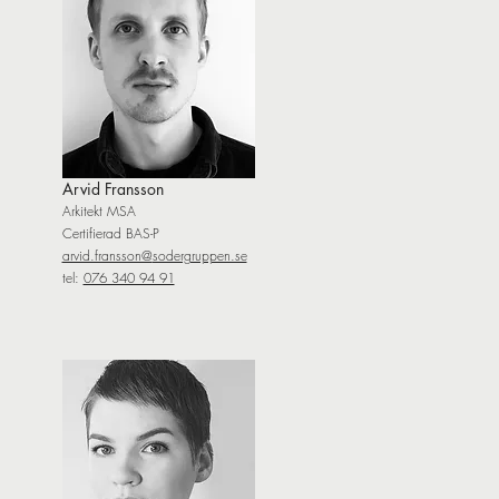
Arvid Fransson
Arkitekt MSA
Certifierad BAS-P
arvid.fransson@
sodergruppen.se
tel:
076 340 94 91