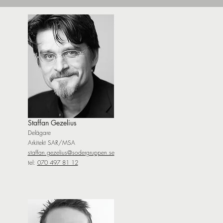
Staffan Gezelius
Delägare
Arkitekt SAR/MSA
staffan.gezelius@
sodergruppen.se
tel:
070 497 81 12