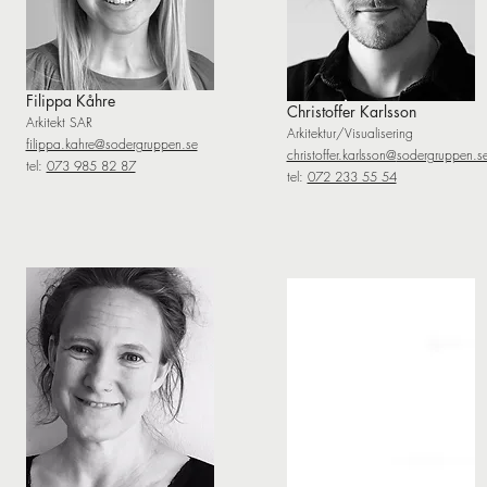
Filippa Kåhre
Christoffer Karlsson
Arkitekt SAR
Arkitektur/Visualisering
filippa.kahre@sodergruppen.se
christoffer.karlsson@
sodergruppen.s
tel:
073 985 82 87
tel:
072 233 55 54