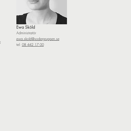
Ewa Sköld
Administratör
ewa.skold@
sodergruppen.se
e
tel:
08 442 17 00