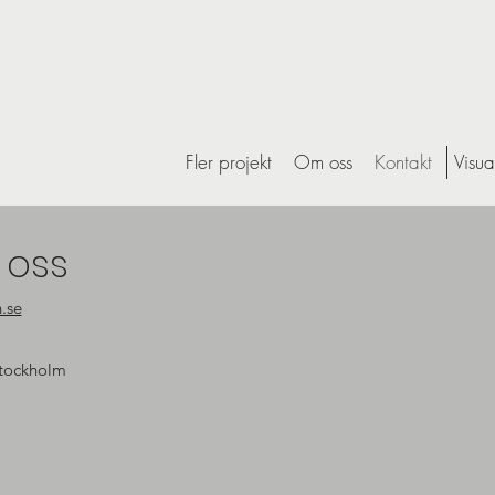
Fler projekt
Om oss
Kontakt
Visua
 oss
.se
Stockholm