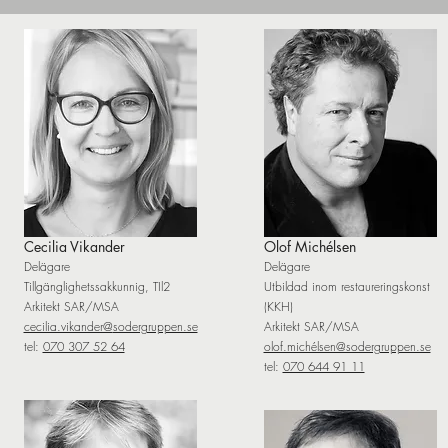
Cecilia Vikander
Olof Michélsen
Delägare
Delägare
Tillgänglighetssakkunnig, TIl2
Utbildad inom restaureringskonst
Arkitekt SAR/MSA
(KKH)
cecilia.vikander@
sodergruppen.se
Arkitekt SAR/MSA
tel:
070 307 52 64
olof.michélsen@sodergruppen.se
tel:
070 644 91 11