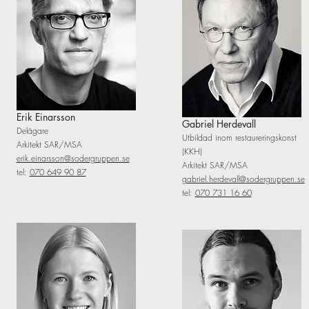
Erik Einarsson
Gabriel Herdevall
Delägare
Utbildad inom restaureringskonst
Arkitekt SAR/MSA
(KKH)
erik.einarsson@sodergruppen.se
Arkitekt SAR/MSA
tel:
070 649 90 87
gabriel.herdevall@
sodergruppen.se
tel:
070 731 16 60