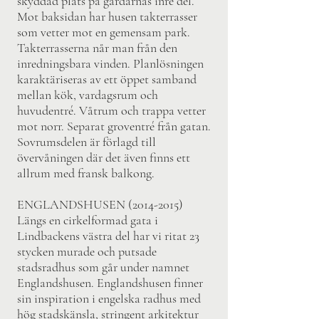
skyddad plats på gårdarnas inre del.
Mot baksidan har husen takterrasser
som vetter mot en gemensam park.
Takterrasserna når man från den
inredningsbara vinden. Planlösningen
karaktäriseras av ett öppet samband
mellan kök, vardagsrum och
huvudentré. Våtrum och trappa vetter
mot norr. Separat groventré från gatan.
Sovrumsdelen är förlagd till
övervåningen där det även finns ett
allrum med fransk balkong.
ENGLANDSHUSEN
(2014-2015)
Längs en cirkelformad gata i
Lindbackens västra del har vi ritat 23
stycken murade och putsade
stadsradhus som går under namnet
Englandshusen. Englandshusen finner
sin inspiration i engelska radhus med
hög stadskänsla, stringent arkitektur