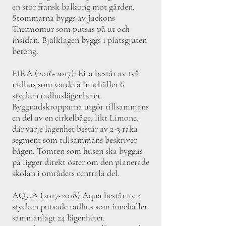
en stor fransk balkong mot gården.
Stommarna byggs av Jackons
Thermomur som putsas på ut och
insidan. Bjälklagen byggs i platsgjuten
betong.
EIRA
(2016-2017)
: Eira består av två
radhus som vardera innehåller 6
stycken radhuslägenheter.
Byggnadskropparna utgör tillsammans
en del av en cirkelbåge, likt Limone,
där varje lägenhet består av 2-3 raka
segment som tillsammans beskriver
bågen. Tomten som husen ska byggas
på ligger direkt öster om den planerade
skolan i områdets centrala del.
AQUA
(2017-2018)
Aqua består av 4
stycken putsade radhus som innehåller
sammanlagt 24 lägenheter.