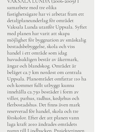
VAKSALA LUNDA
(2006-2009)
I
samarbete med tre olika
fastighetsägare har vi arbetat fram ett
detaljplaneunderlag för området
Vaksala Lunda utanför Uppsala. Syftet
med planen har varit att skapa
möjlighet för byggnation av småskalig
bostadsbebyggelse, skola och viss
handel i ett område som idag
huvudsakligen består av åkermark,
ängar och blandskog. Området är
beläget ca.7 km nordost om centrala
Uppsala. Planområdet omfattar 110 ha
och kommer fullt utbyggt kunna
innehålla ca.750 bostäder i form av
villor, parhus, radhus, kedjehus och
flerbostadshus. Det finns även mark
reserverad för handel, skola och tre
förskolor. Efter det att planen vann
laga kraft 2010 ändrades områdets
namn till Lindbacken. Projekteringen