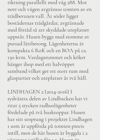
riktning parallellt med väg 288. Mot
norr och vägen avgränsas tomten av en
trädbevuxen vall. Åt söder ligger
bostädernas trädgårdar, avgränsade
med förråd så att skyddade uteplatser
uppstår. Husen byggs med stomme av
putsad lättbetong. Lägenheterna är
kompakta 6 RoK och en BOA på ca.
130 kvm. Vardagsrummet och köket
hänger ihop med ett halvöppet
samband vilket ger ett stort rum med
glaspartier och uteplatser åt två håll.
LINDHAGEN
2 (2014-2016)
I
sydvästra delen av Lindbacken har vi
ritat 5 stycken radhuslägenheter
fördelade på två huskroppar. Husen
har sitt ursprung i projektet Lindhagen
1 som är uppförda på tomten precis
intill, men de här husen är byggda i 2
våningar istället för 1,5. Husen är