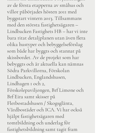
av de första etapperna av småhus och
villor påbörjades hösten 2011 med
byggstart vintern 2013. Tillsammans
med den största fastighetsägaren –
Lindbacken Fastighets HB – har vi inte
bara ritat detaljplanen utan även flera
olika hustyper och bebyggelseförslag
som både har byggts och stannat på
skissbordet. Av de projekt som har
bebyggts och är aktuella kan nämnas
Södra Parkvillorna, Förskolan
Lindbacken, Englandshusen,
Lindhagen 1 och 2,
Förskolepaviljongen, Brf Limone och
Brf Eira samt skisser på
Flerbostadshusen / Skogsglänta,
Vårdbostäder och ICA. Vi har också
hjälpt fastighetsägaren med
tomtbildning och underlag för
fastighetsbildning samt tagit fram